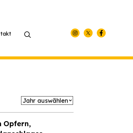
takt
Suchen
nach:
 Opfern,