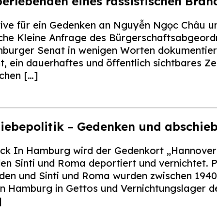
berlebenden eines rassistischen Bra
ive für ein Gedenken an Nguyễn Ngọc Châu un
liche Kleine Anfrage des Bürgerschaftsabgeo
burger Senat in wenigen Worten dokumentiert,
t, ein dauerhaftes und öffentlich sichtbares Z
chen […]
iebepolitik – Gedenken und abschie
aeck In Hamburg wird der Gedenkort „Hannove
en Sinti und Roma deportiert und vernichtet. P
Juden und Sinti und Roma wurden zwischen 194
 Hamburg in Gettos und Vernichtungslager de
]