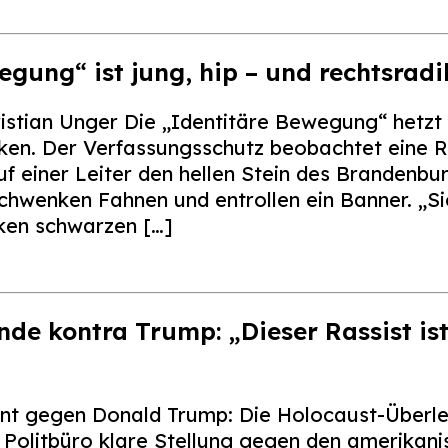
gung“ ist jung, hip – und rechtsradi
istian Unger Die „Identitäre Bewegung“ hetz
ken. Der Verfassungsschutz beobachtet eine Ra
uf einer Leiter den hellen Stein des Brandenbu
schwenken Fahnen und entrollen ein Banner. „S
cken schwarzen […]
de kontra Trump: „Dieser Rassist is
t gegen Donald Trump: Die Holocaust-Überle
m Politbüro klare Stellung gegen den amerikan