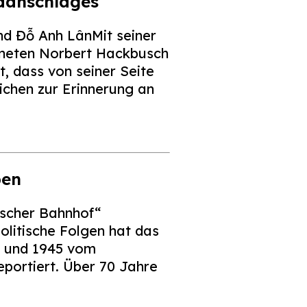
ndanschlages
d Đỗ Anh LânMit seiner
rdneten Norbert Hackbusch
 dass von seiner Seite
eichen zur Erinnerung an
ben
rscher Bahnhof“
olitische Folgen hat das
0 und 1945 vom
portiert. Über 70 Jahre