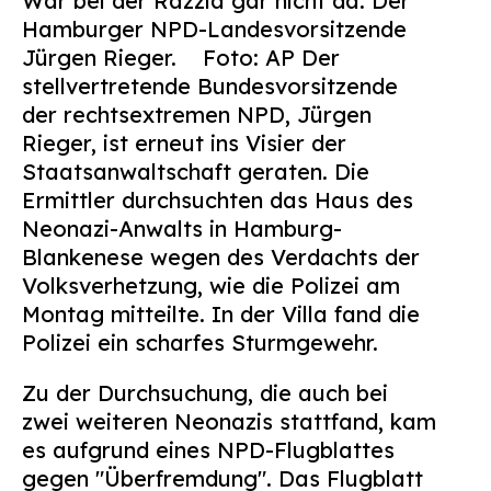
War bei der Razzia gar nicht da: Der
Suchen
Hamburger NPD-Landesvorsitzende
nach:
Jürgen Rieger. Foto: AP
Der
stellvertretende Bundesvorsitzende
der rechtsextremen NPD, Jürgen
Rieger, ist erneut ins Visier der
Staatsanwaltschaft geraten. Die
Ermittler durchsuchten das Haus des
Neonazi-Anwalts in Hamburg-
Blankenese wegen des Verdachts der
Volksverhetzung, wie die Polizei am
Montag mitteilte. In der Villa fand die
Polizei ein scharfes Sturmgewehr.
Zu der Durchsuchung, die auch bei
zwei weiteren Neonazis stattfand, kam
es aufgrund eines NPD-Flugblattes
gegen "Überfremdung". Das Flugblatt