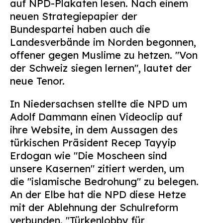
auf NPD-Plakaten lesen. Nach einem
Suchen
neuen Strategiepapier der
nach:
Bundespartei haben auch die
Landesverbände im Norden begonnen,
offener gegen Muslime zu hetzen. "Von
der Schweiz siegen lernen", lautet der
neue Tenor.
In Niedersachsen stellte die NPD um
Adolf Dammann einen Videoclip auf
ihre Website, in dem Aussagen des
türkischen Präsident Recep Tayyip
Erdogan wie "Die Moscheen sind
unsere Kasernen" zitiert werden, um
die "islamische Bedrohung" zu belegen.
An der Elbe hat die NPD diese Hetze
mit der Ablehnung der Schulreform
verbunden. "Türkenlobby für