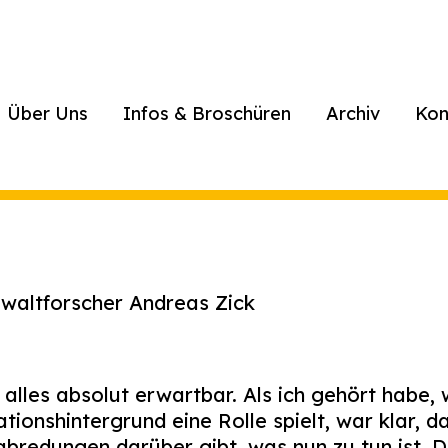
Über Uns
Infos & Broschüren
Archiv
Kon
ewaltforscher Andreas Zick
lles absolut erwartbar. Als ich gehört habe, 
tionshintergrund eine Rolle spielt, war klar, d
bredungen darüber gibt, was nun zu tun ist. D