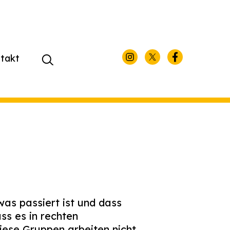
takt
Suchen
nach:
was passiert ist und dass
ass es in rechten
iese Gruppen arbeiten nicht