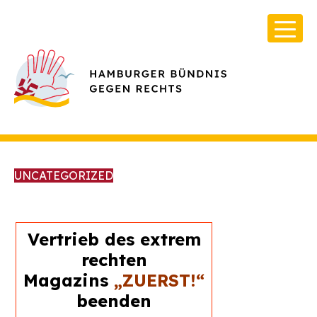
UNCATEGORIZED
Vertrieb des extrem
Über Uns
rechten
Infos & Broschüren
Magazins
„ZUERST!“
Archiv
beenden
Kontakt