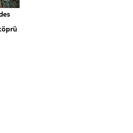
des
köprü