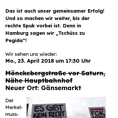
Suchen
Das ist auch unser
gemeinsamer Erfolg!
nach:
Und so machen wir weiter, bis der
rechte Spuk vorbei ist. Denn in
Hamburg sagen wir „Tschüss zu
Pegida“!
Wir sehen uns wieder:
Mo., 23. April 2018 um 17:30 Uhr
Mönckebergstraße vor Saturn,
Nähe Hauptbahnhof
Neuer Ort: Gänsemarkt
Der
Merkel-
muss-