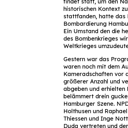
findet statt, um den Na
historischen Kontext z
stattfanden, hatte das
Bombardierung Hamburg
Ein Umstand den die he
des Bombenkrieges wir
Weltkrieges umzudeuten
Gestern war das Progra
waren noch mit dem Auf
Kameradschaften vor de
größerer Anzahl und ve
abgeben und erhielten 
belämmert drein gucken
Hamburger Szene. NPD-
Holthusen und Raphael 
Thiessen und Inge Not
Duda vertreten und de