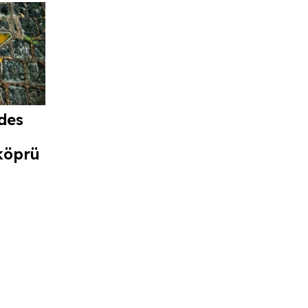
des
köprü