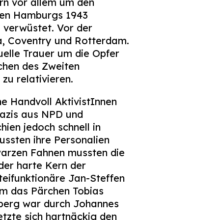
ern vor allem um den
ngen Hamburgs 1943
 verwüstet. Vor der
, Coventry und Rotterdam.
uelle Trauer um die Opfer
chen des Zweiten
u relativieren.
e Handvoll AktivistInnen
nazis aus NPD und
ien jedoch schnell in
ussten ihre Personalien
hwarzen Fahnen mussten die
der harte Kern der
eifunktionäre Jan-Steffen
am das Pärchen Tobias
dberg war durch Johannes
tzte sich hartnäckig den