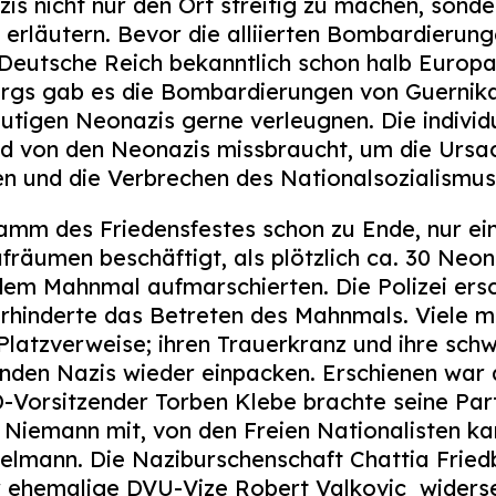
zis nicht nur den Ort streitig zu machen, sond
u erläutern. Bevor die alliierten Bombardieru
 Deutsche Reich bekanntlich schon halb Europa
s gab es die Bombardierungen von Guernika
utigen Neonazis gerne verleugnen. Die individ
d von den Neonazis missbraucht, um die Ursa
 und die Verbrechen des Nationalsozialismus z
mm des Friedensfestes schon zu Ende, nur ein
räumen beschäftigt, als plötzlich ca. 30 Neo
m Mahnmal aufmarschierten. Die Polizei ersch
rhinderte das Betreten des Mahnmals. Viele m
Platzverweise; ihren Trauerkranz und ihre sc
den Nazis wieder einpacken. Erschienen war 
Vorsitzender Torben Klebe brachte seine Part
Niemann mit, von den Freien Nationalisten k
telmann. Die Naziburschenschaft Chattia Frie
r ehemalige DVU-Vize Robert Valkovic
widerse