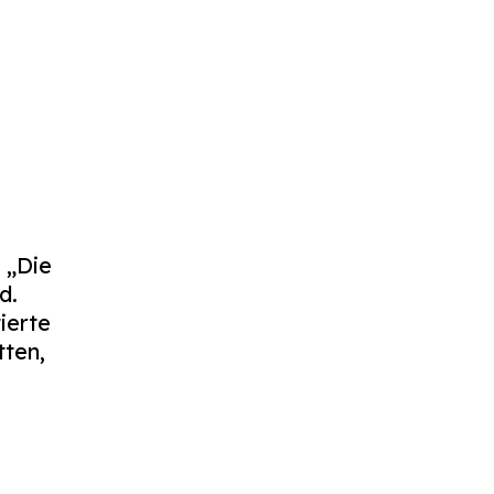
 „Die
d.
ierte
tten,