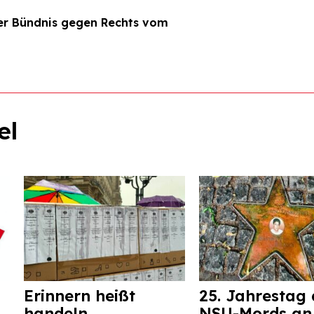
er Bündnis gegen Rechts vom
el
Erinnern heißt
25. Jahrestag 
handeln.
NSU-Mords an