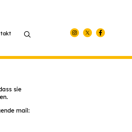
takt
Suchen
nach:
ass sie
en.
ende mail: