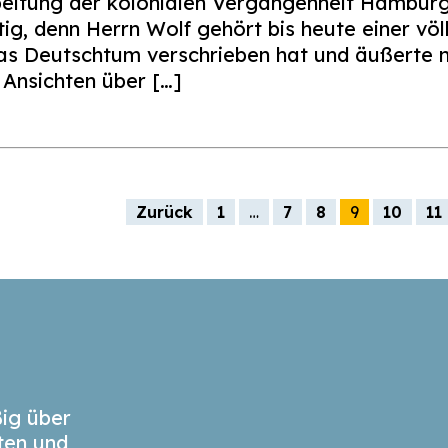
beitung der kolonialen Vergangenheit Hambur
htig, denn Herrn Wolf gehört bis heute einer vö
as Deutschtum verschrieben hat und äußerte n
e Ansichten über […]
g
Zurück
1
…
7
8
9
10
11
ig über
äten und