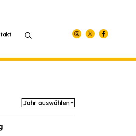
takt
Suchen
nach:
g