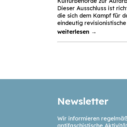
Kulturbehörde zur Aufar
Dieser Ausschluss ist ric
die sich dem Kampf für d
eindeutig revisionistisch
weiterlesen →
Seitennummerierun
der
Beiträge
Newsletter
Wir informieren regelmäß
antifaschistische Aktivit