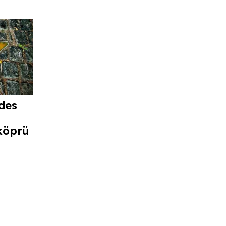
des
köprü