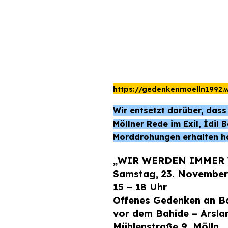
https://gedenkenmoelln1992.
Wir entsetzt darüber, dass
Möllner Rede im Exil, İdil 
Morddrohungen erhalten hat
„WIR WERDEN IMMER 
Samstag, 23. November
15 – 18 Uhr
Offenes Gedenken an Ba
vor dem Bahide – Arsla
Mühlenstraße 9, Mölln