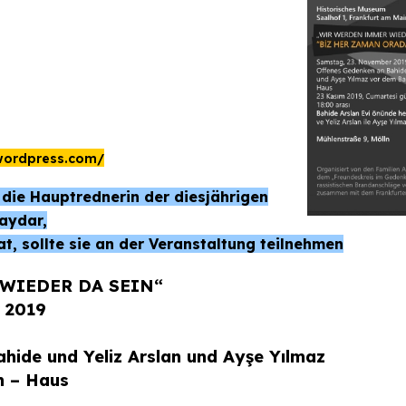
wordpress.com/
 die Hauptrednerin der diesjährigen
Baydar,
, sollte sie an der Veranstaltung teilnehmen
WIEDER DA SEIN“
 2019
hide und Yeliz Arslan und Ayşe Yılmaz
n – Haus