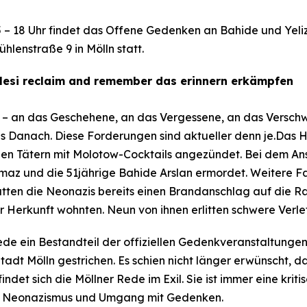
 – 18 Uhr findet das Offene Gedenken an Bahide und Yeli
lenstraße 9 in Mölln statt.
elesi reclaim and remember das erinnern erkämpfen
 – an das Geschehene, an das Vergessene, an das Verschw
s Danach. Diese Forderungen sind aktueller denn je.Das 
chen Tätern mit Molotow-Cocktails angezündet. Bei dem An
ılmaz und die 51jährige Bahide Arslan ermordet. Weitere F
hatten die Neonazis bereits einen Brandanschlag auf die R
r Herkunft wohnten. Neun von ihnen erlitten schwere Verl
ede ein Bestandteil der offiziellen Gedenkveranstaltungen
 Mölln gestrichen. Es schien nicht länger erwünscht, da
indet sich die Möllner Rede im Exil. Sie ist immer eine k
s, Neonazismus und Umgang mit Gedenken.