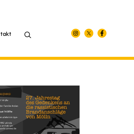
takt
Suchen
nach: