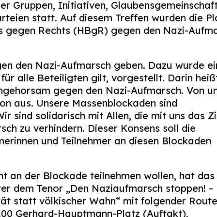
r Gruppen, Initiativen, Glaubensgemeinschaft
teien statt. Auf diesem Treffen wurden die P
s gegen Rechts (HBgR) gegen den Nazi-Aufma
egen den Nazi-Aufmarsch geben. Dazu wurde ei
r alle Beteiligten gilt, vorgestellt. Darin heiß
n Ungehorsam gegen den Nazi-Aufmarsch. Von u
tion aus. Unsere Massenblockaden sind
 sind solidarisch mit Allen, die mit uns das Zi
sch zu verhindern. Dieser Konsens soll die
ehmerinnen und Teilnehmer an diesen Blockaden
cht an der Blockade teilnehmen wollen, hat da
ter dem Tenor „Den Naziaufmarsch stoppen! –
tät statt völkischer Wahn“ mit folgender Rout
.00 Gerhard-Hauptmann-Platz (Auftakt),