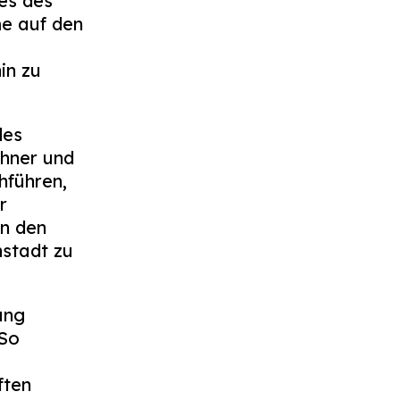
es des
e auf den
in zu
des
hner und
hführen,
r
an den
stadt zu
ung
 So
ften