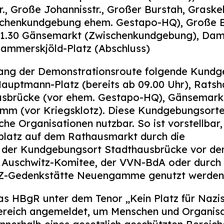
., Große Johannisstr., Großer Burstah, Graskel
chenkundgebung ehem. Gestapo-HQ), Große B
 11.30 Gänsemarkt (Zwischenkundgebung), Dam
merskjöld-Platz (Abschluss)
ang der Demonstrationsroute folgende Kundg
auptmann-Platz (bereits ab 09.00 Uhr), Rats
ausbrücke (vor ehem. Gestapo-HQ), Gänsemarkt
mm (vor Kriegsklotz). Diese Kundgebungsorte
iche Organisationen nutzbar. So ist vorstellbar,
latz auf dem Rathausmarkt durch die
, der Kundgebungsort Stadthausbrücke vor d
Auschwitz-Komitee, der VVN-BdA oder durch 
KZ-Gedenkstätte Neuengamme genutzt werden
as HBgR unter dem Tenor „Kein Platz für Nazi
reich angemeldet, um Menschen und Organisa