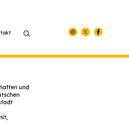
takt
Suchen
nach:
haften und
utschen
stadt
it,