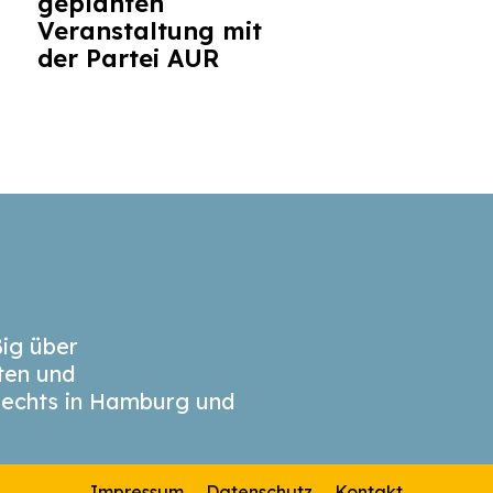
geplanten
Veranstaltung mit
der Partei AUR
ig über
äten und
echts in Hamburg und
Impressum
Datenschutz
Kontakt