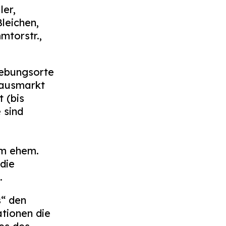
ler,
leichen,
mtorstr.,
ebungsorte
hausmarkt
 (bis
 sind
em ehem.
die
.
s“ den
tionen die