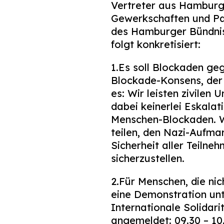
Vertreter aus Hamburge
Gewerkschaften und Par
des Hamburger Bündni
folgt konkretisiert:
1.Es soll Blockaden g
Blockade-Konsens, der fü
es: Wir leisten zivile
dabei keinerlei Eskala
Menschen-Blockaden. Wir
teilen, den Nazi-Aufmar
Sicherheit aller Teiln
sicherzustellen.
2.Für Menschen, die ni
eine Demonstration un
Internationale Solidari
angemeldet: 09.30 – 10