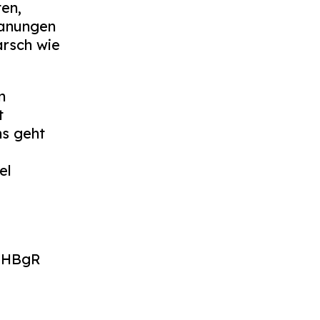
en,
lanungen
rsch wie
n
t
ns geht
el
s HBgR
e