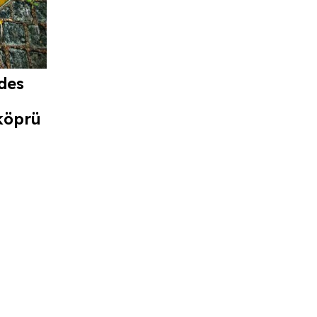
des
köprü