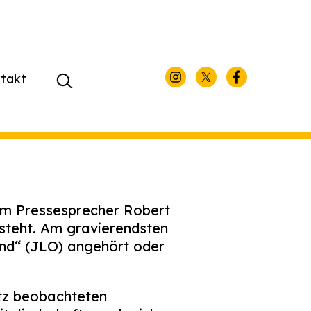
takt
Suchen
nach:
em Pressesprecher Robert
 steht. Am gravierendsten
and“ (JLO) angehört oder
utz beobachteten