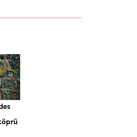
des
köprü