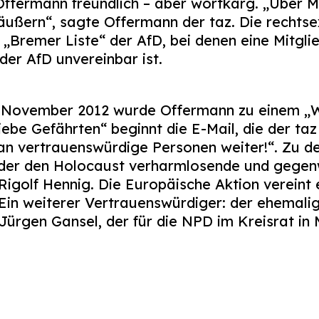
Offermann freundlich – aber wortkarg. „Über Mi
 äußern“, sagte Offermann der taz. Die rechtse
„Bremer Liste“ der AfD, bei denen eine Mitgli
 der AfD unvereinbar ist.
3. November 2012 wurde Offermann zu einem „
ebe Gefährten“ beginnt die E-Mail, die der taz 
r an vertrauenswürdige Personen weiter!“. Zu 
der den Holocaust verharmlosende und gegenw
Rigolf Hennig. Die Europäische Aktion verein
Ein weiterer Vertrauenswürdiger: der ehemali
rgen Gansel, der für die NPD im Kreisrat in 